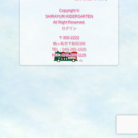
Copyright ©
SHIRAYURI KIDERGARTEN
All Right Reserved.
ログイン
〒350-2222
鶴ヶ島市下新田388
TEL：049-285-1020
FAX：049-286-1125