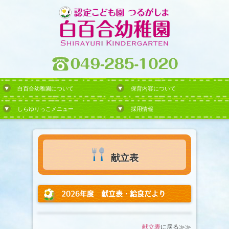
白百合幼稚園について
保育内容について
しらゆりっこメニュー
採用情報
献立表
2026年度 献立表・給食だより
献立表
に戻る≫≫