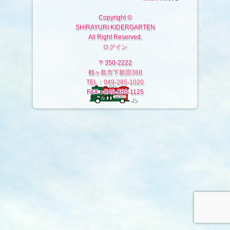
Copyright ©
SHIRAYURI KIDERGARTEN
All Right Reserved.
ログイン
〒350-2222
鶴ヶ島市下新田388
TEL：049-285-1020
FAX：049-286-1125