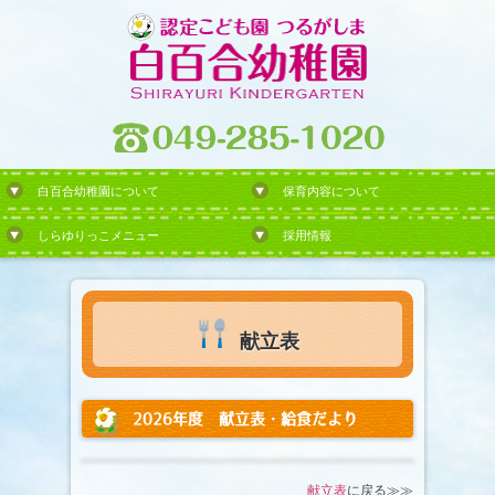
白百合幼稚園について
保育内容について
しらゆりっこメニュー
採用情報
献立表
2026年度 献立表・給食だより
献立表
に戻る≫≫