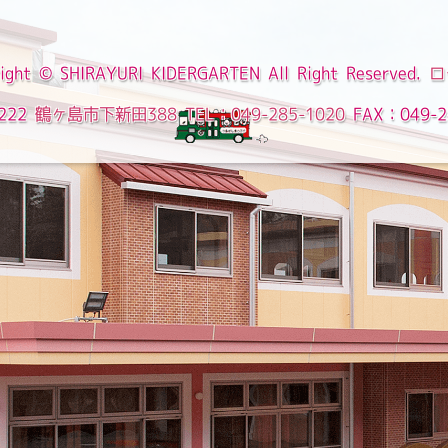
ight ©
SHIRAYURI KIDERGARTEN
All Right Reserved.
ロ
222
鶴ヶ島市下新田388
TEL：049-285-1020
FAX：049-2