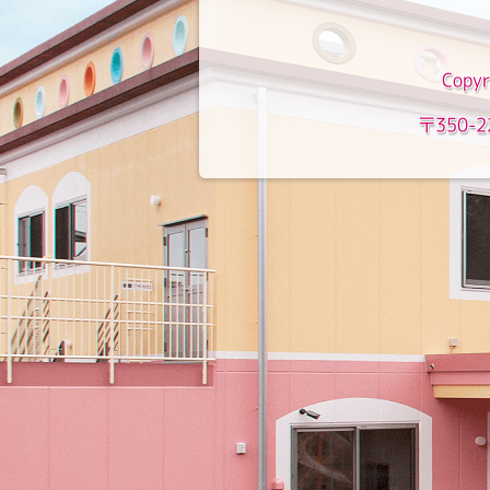
Copyr
〒350-2