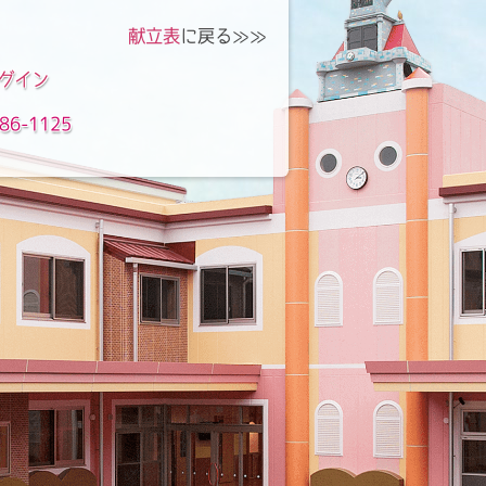
献立表
に戻る≫≫
グイン
86-1125