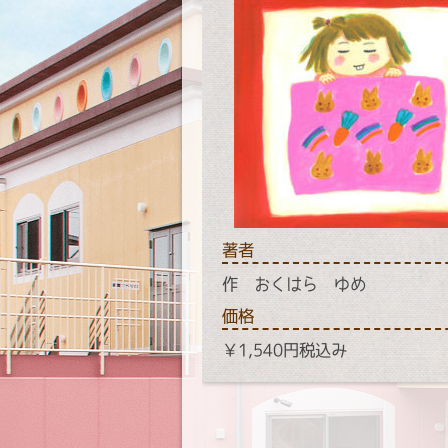
著者
作 おくはら ゆめ
価格
￥1,540円税込み