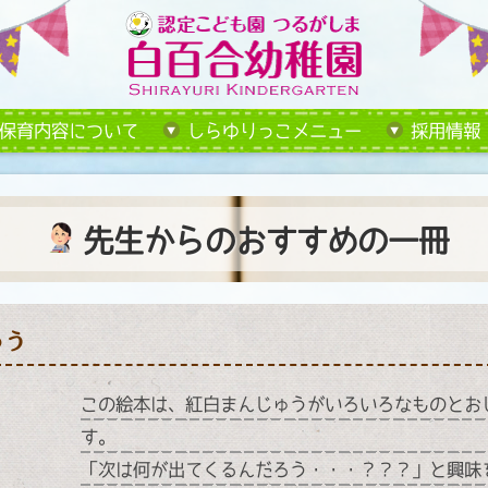
保育内容について
しらゆりっこメニュー
採用情報
先生からのおすすめの一冊
ゅう
この絵本は、紅白まんじゅうがいろいろなものとお
す。
「次は何が出てくるんだろう・・・？？？」と興味