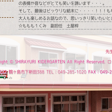
の表情や音などがとても笑いを誘います・・・。
そして、最後はビックリな結末に・・・・！！！も
大人も楽しめるお話なので、思いっきり笑いたいと
☆ももも１くみ 副担任 土屋梓
先
ight ©
SHIRAYURI KIDERGARTEN
All Right Reserved.
ロ
222
鶴ヶ島市下新田388
TEL：049-285-1020
FAX：049-2