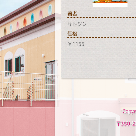
著者
サトシン
価格
￥1155
Copyr
〒350-2