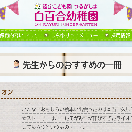
保育内容について
しらゆりっこメニュー
採用情報
先生からのおすすめの一冊
イオン
こんなにおもしろい絵本に出会ったのは本当に久し
☆ストーリーは、“
たてがみ
”が伸びすぎたライオ
してもらうというもの・・・。