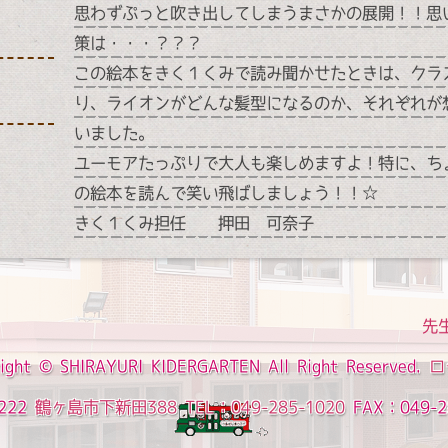
思わずぷっと吹き出してしまうまさかの展開！！思
策は・・・？？？
この絵本をきく１くみで読み聞かせたときは、クラ
り、ライオンがどんな髪型になるのか、それぞれが
いました。
ユーモアたっぷりで大人も楽しめますよ！特に、ち
の絵本を読んで笑い飛ばしましょう！！☆
きく１くみ担任 押田 可奈子
先
ight ©
SHIRAYURI KIDERGARTEN
All Right Reserved.
ロ
222
鶴ヶ島市下新田388
TEL：049-285-1020
FAX：049-2