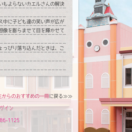
いもよらないカエルさんの解決
ス中に子ども達の笑い声が広が
想像を膨らませて目を輝かせて
ょっぴり落ち込んだときは、こ
生からのおすすめの一冊
に戻る≫≫
グイン
86-1125