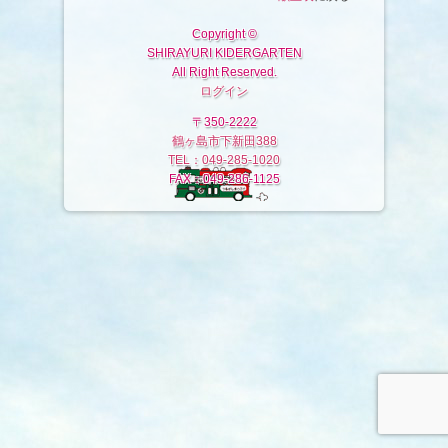
Copyright ©
SHIRAYURI KIDERGARTEN
All Right Reserved.
ログイン
〒350-2222
鶴ヶ島市下新田388
TEL：049-285-1020
FAX：049-286-1125