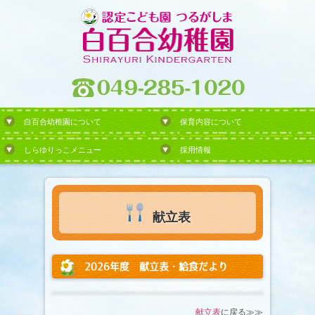
白百合幼稚園について
保育内容について
しらゆりっこメニュー
採用情報
献立表
2026年度 献立表・給食だより
献立表
に戻る≫≫