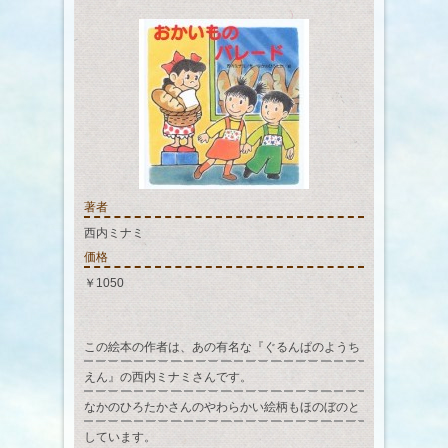
著者
西内ミナミ
価格
￥1050
この絵本の作者は、あの有名な『ぐるんぱのようち
えん』の西内ミナミさんです。
なかのひろたかさんのやわらかい絵柄もほのぼのと
しています。