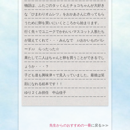
物語は、ふたごのタッくんとチョコちゃんが大好き
な「ひまわりオムレツ」をおかあさんに作ってもら
うために卵を買いにいくところから始まります。
行く先々でユニークでかわいいマスコット人形たち
が迎えてくれて・・・みんなで ♪♪おかいものパレ
ード♪♪ らったった☆
果たして二人はちゃんと卵を買うことができるでし
ょうか・・・？
子ども達も興味津々で見入っていました。最後は笑
顔になれる絵本です！！
ゆり２くみ担任 中山佳子
先生からのおすすめの一冊
に戻る≫≫