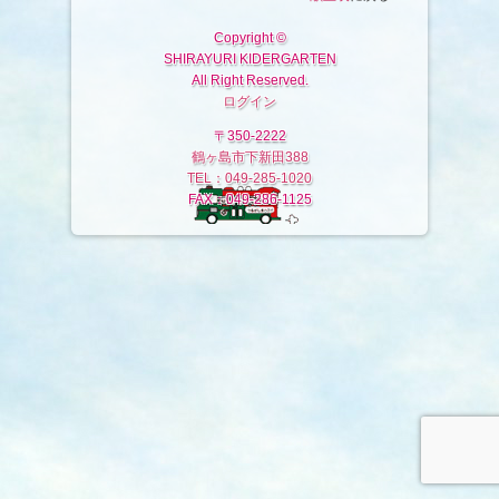
Copyright ©
SHIRAYURI KIDERGARTEN
All Right Reserved.
ログイン
〒350-2222
鶴ヶ島市下新田388
TEL：049-285-1020
FAX：049-286-1125