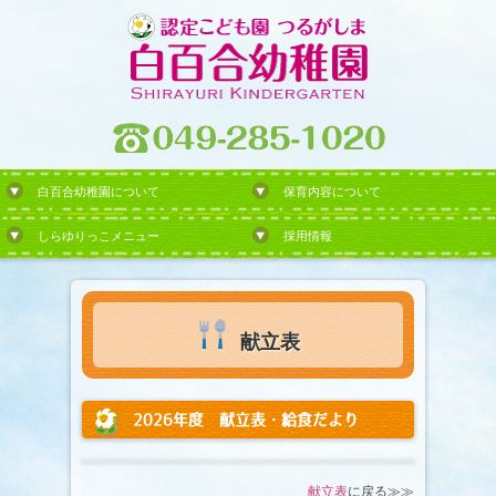
白百合幼稚園について
保育内容について
しらゆりっこメニュー
採用情報
献立表
2026年度 献立表・給食だより
献立表
に戻る≫≫