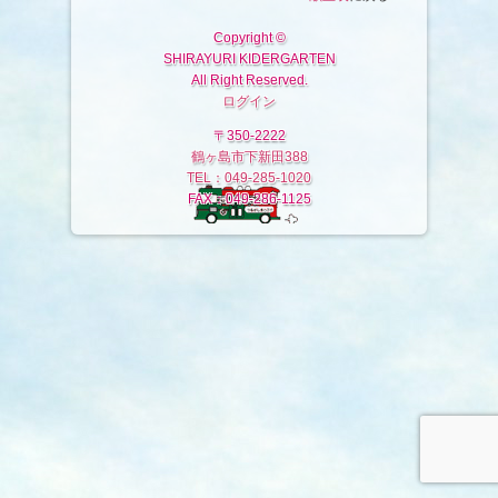
Copyright ©
SHIRAYURI KIDERGARTEN
All Right Reserved.
ログイン
〒350-2222
鶴ヶ島市下新田388
TEL：049-285-1020
FAX：049-286-1125