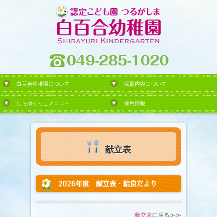
白百合幼稚園について
保育内容について
しらゆりっこメニュー
採用情報
献立表
2026年度 献立表・給食だより
献立表
に戻る≫≫