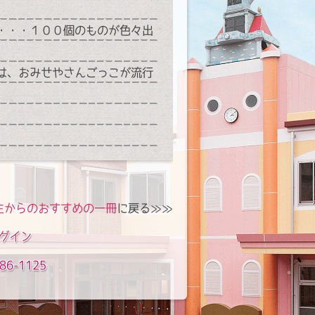
・・・１００個のものが色々出
は、おみせやさんごっこが流行
生からのおすすめの一冊
に戻る≫≫
グイン
86-1125