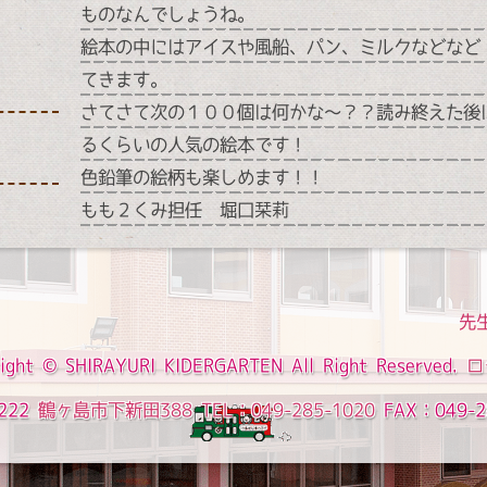
ものなんでしょうね。
絵本の中にはアイスや風船、パン、ミルクなどなど
てきます。
さてさて次の１００個は何かな～？？読み終えた後
るくらいの人気の絵本です！
色鉛筆の絵柄も楽しめます！！
もも２くみ担任 堀口栞莉
先
ight ©
SHIRAYURI KIDERGARTEN
All Right Reserved.
ロ
222
鶴ヶ島市下新田388
TEL：049-285-1020
FAX：049-2