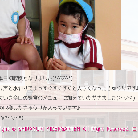
日初収穫となりました(*^▽^*)
け声と水やりでまっすぐすくすくと大きくなったきゅうりです
ていき今日の給食のメニューに加えていただきました(≧▽≦)
の収穫したきゅうりが入っています♪
*^▽^*)
ight ©
SHIRAYURI KIDERGARTEN
All Right Reserved.
ロ