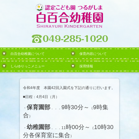
白百合幼稚園について
保育内容について
しらゆりっこメニュー
採用情報
令和4年度 本園42回入園式を下記の通りに行います。
■日程：4月4日（月）
保育園部
9時30分～
9時集
・
．．．
（
合
）
幼稚園部
時00分～
10時30
・
．．．11
（
分各保育室に集合
）