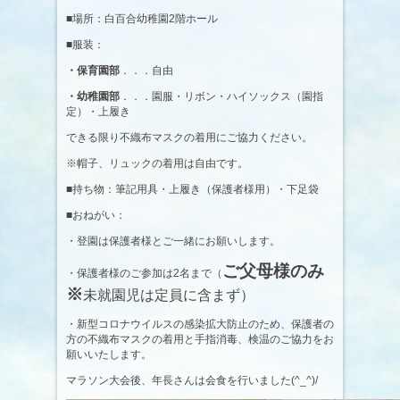
■場所：白百合幼稚園2階ホール
■服装：
・保育園部
．．．自由
・幼稚園部
．．．園服・リボン・ハイソックス（園指
定）・上履き
できる限り不織布マスクの着用にご協力ください。
※帽子、リュックの着用は自由です。
■持ち物：筆記用具・上履き（保護者様用）・下足袋
■おねがい：
・登園は保護者様とご一緒にお願いします。
ご父母様のみ
・保護者様のご参加は2名まで（
※
未就園児は定員に含まず）
・新型コロナウイルスの感染拡大防止のため、保護者の
方の不織布マスクの着用と手指消毒、検温のご協力をお
願いいたします。
マラソン大会後、年長さんは会食を行いました(^_^)/