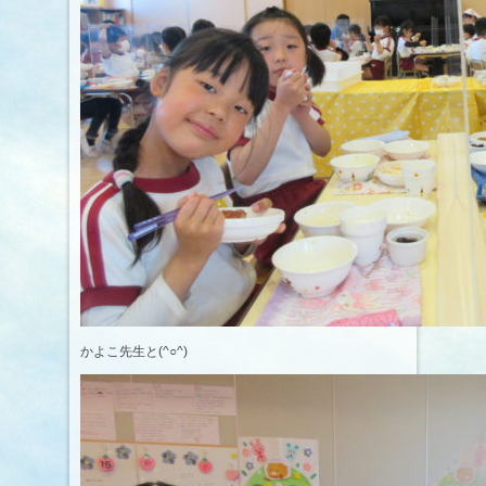
かよこ先生と(^○^)