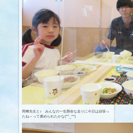
岡﨑先生と♪ みんなの一生懸命な走りに今日は頑張っ
たね～って褒められたかな(*^_^*)