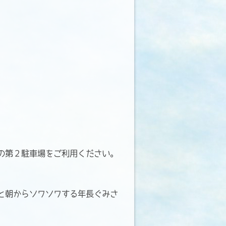
の第２駐車場をご利用ください。
ると朝からソワソワする年長ぐみさ