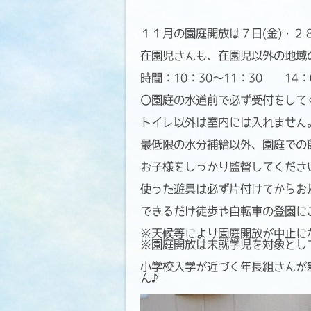
１１月の園庭開放は７日(金)・２８
在園児さんも、在園児以外の地域
時間：10：30～11：30 14：0
〇園庭の水道前で必ず受付をして
トイレ以外は室内には入れません
最低限の水分補給以外、園庭での
お子様をしっかり監督してくださ
使った遊具は必ず片付けてからお
できるだけ徒歩や自転車の登園に
※天候等により園庭開放が中止に
※園庭開放は未就学児を対象とし
小学校入学が近づく年長組さんが
ん♪