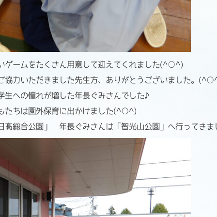
ゲームをたくさん用意して迎えてくれました(^○^)
協力いただきました先生方、ありがとうございました。(^○^
学生への憧れが増した年長ぐみさんでした♪
たちは園外保育に出かけました(^○^)
日髙総合公園」 年長ぐみさんは「智光山公園」へ行ってきま