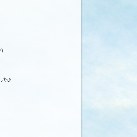
)
した♪