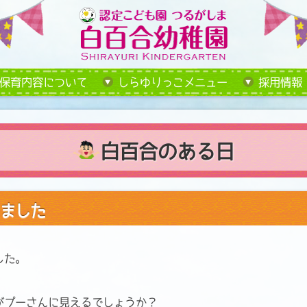
保育内容について
しらゆりっこメニュー
採用情報
白百合のある日
ました
した。
がプーさんに見えるでしょうか？