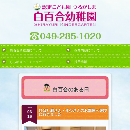
白百合幼稚園について
保育内容について
しらゆりっこメニュー
採用情報
白百合のある日
2021
ひばり組さん・年少さんのお部屋へ遊び
03
に行きました
16