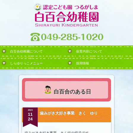
白百合幼稚園について
保育内容について
しらゆりっこメニュー
採用情報
白百合のある日
2023
歯みがき大好き事業 きく ゆり
11
24