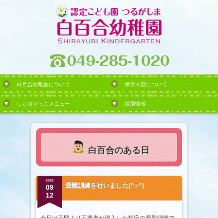
白百合幼稚園について
保育内容について
しらゆりっこメニュー
採用情報
白百合のある日
2025
避難訓練を行いました(^○^)
09
12