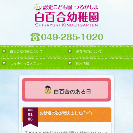
白百合幼稚園について
保育内容について
しらゆりっこメニュー
採用情報
白百合のある日
2026
お砂場の砂が増えました(^○^)
01
08