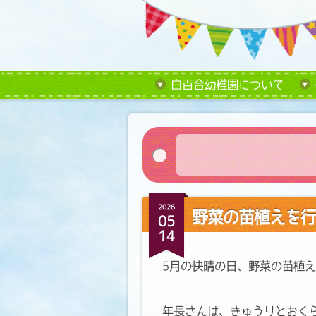
白百合幼稚園について
2026
野菜の苗植えを行
05
14
5月の快晴の日、野菜の苗植
年長さんは、きゅうりとおく