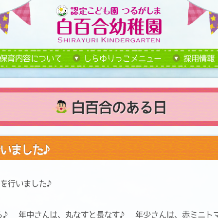
保育内容について
しらゆりっこメニュー
採用情報
白百合のある日
いました♪
えを行いました♪
ら♪ 年中さんは、丸なすと長なす♪ 年少さんは、赤ミニト