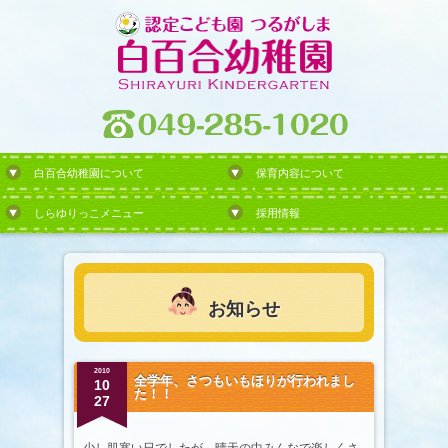
白百合幼稚園について
保育内容について
しらゆりっこメニュー
採用情報
お知らせ
2010
全学年、さつもいもほりが行われまし
10
た！！
27