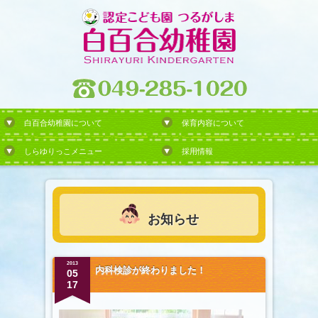
白百合幼稚園について
保育内容について
しらゆりっこメニュー
採用情報
お知らせ
2013
内科検診が終わりました！
05
17