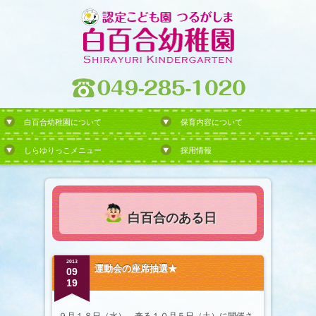
白百合幼稚園について
保育内容について
しらゆりっこメニュー
採用情報
白百合のある日
2013
運動会の座席抽選★
09
19