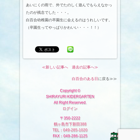
あいにくの雨で、外でたのしく遊んでもらえなかっ
たのが残念でした・・・。
白百合幼稚園の卒園生に会えるのはうれしいです。
（卒園生ってやっぱりかわいい・・・！！）
≪新しい記事へ
過去の記事へ≫
白百合のある日
に戻る≫≫
Copyright ©
SHIRAYURI KIDERGARTEN
All Right Reserved.
ログイン
〒350-2222
鶴ヶ島市下新田388
TEL：049-285-1020
FAX：049-286-1125