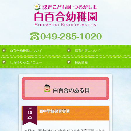
白百合幼稚園について
保育内容について
しらゆりっこメニュー
採用情報
白百合のある日
2013
西中学校保育実習
10
25