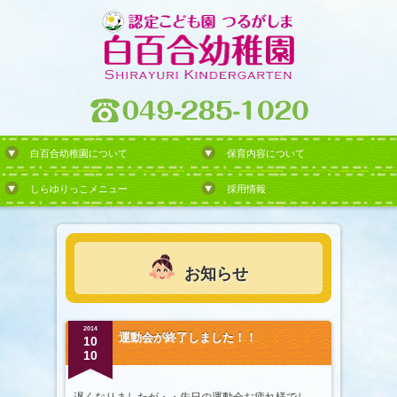
白百合幼稚園について
保育内容について
しらゆりっこメニュー
採用情報
お知らせ
2014
運動会が終了しました！！
10
10